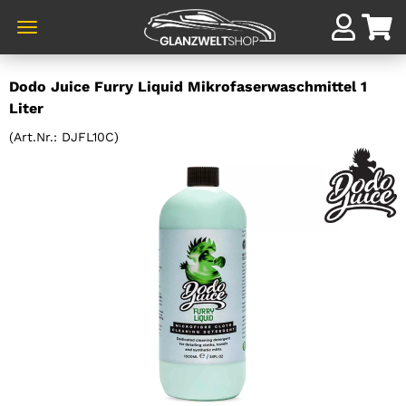
Direkt
Dodo Juice Furry Liquid Mikrofaserwaschmittel 1
zum
Liter
Hauptinhalt
(Art.Nr.:
DJFL10C
)