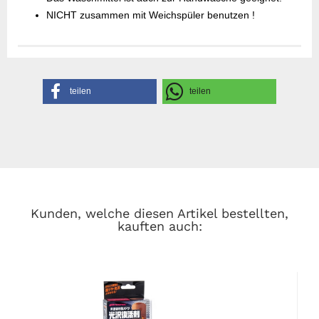
NICHT zusammen mit Weichspüler benutzen !
Gefahrenhinweise
Sicherheitsdatenblatt
Herstellerangaben
teilen
teilen
Kunden, welche diesen Artikel bestellten,
kauften auch: