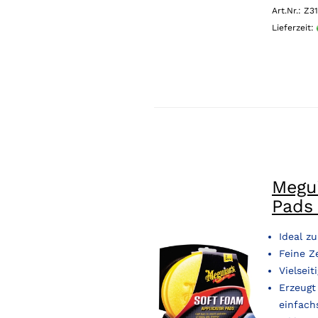
Art.Nr.: Z3
Lieferzeit:
Megui
Pads
Ideal z
Feine Z
Vielseit
Erzeugt
einfach