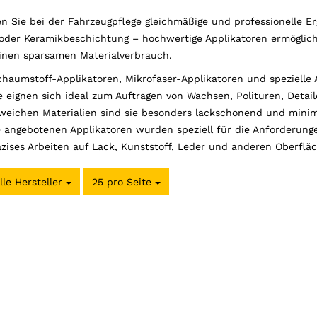
len Sie bei der Fahrzeugpflege gleichmäßige und professionelle E
 oder Keramikbeschichtung – hochwertige Applikatoren ermögliche
einen sparsamen Materialverbrauch.
haumstoff-Applikatoren, Mikrofaser-Applikatoren und spezielle Au
 eignen sich ideal zum Auftragen von Wachsen, Polituren, Detail
 weichen Materialien sind sie besonders lackschonend und minim
e angebotenen Applikatoren wurden speziell für die Anforderun
zises Arbeiten auf Lack, Kunststoff, Leder und anderen Oberflä
lle Hersteller
25 pro Seite
pro Seite