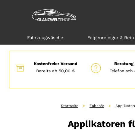
Fahrzeugwäsche
Felgenreiniger & Reif
Direkt
zum
Hauptinhalt
Kostenfreier Versand
Beratung 
Bereits ab 50,00 €
Telefonisch 
»
»
Startseite
Zubehör
Applikator
Applikatoren f