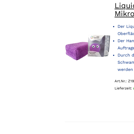
Liqu
Mikr
Der Liq
Oberflä
Der Han
Auftrag
Durch d
Schwam
werden
Art.Nr.: Z19
Lieferzeit: