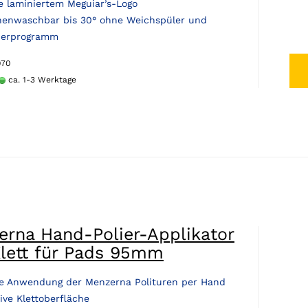
ve laminiertem Meguiar’s-Logo
enwaschbar bis 30° ohne Weichspüler und
derprogramm
070
ca. 1-3 Werktage
erna Hand-Polier-Applikator
Klett für Pads 95mm
e Anwendung der Menzerna Polituren per Hand
ive Klettoberfläche