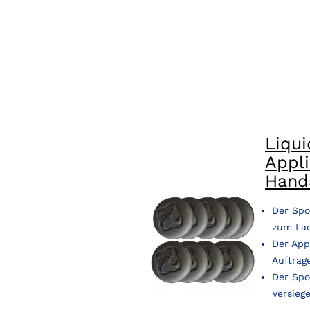
Liqu
Appl
Handa
Der Spo
zum La
Der App
Auftrag
Der Spo
Versieg