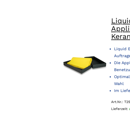
Liqui
Appli
Keram
Liquid 
Auftrag
Die App
Benetzu
Optimal
Wahl
Im Lief
Art.Nr.: T2
Lieferzeit: