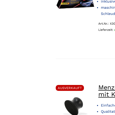
inklusi
maschin
Schleu
Art.Nr.: X3
Lieferzeit:
Menz
AUSVERKAUFT
mit 
Einfach
Qualitat