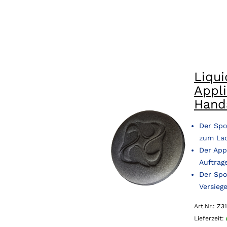
Liqu
Appl
Hand
Der Spo
zum La
Der App
Auftrag
Der Spo
Versieg
Art.Nr.: Z31
Lieferzeit: