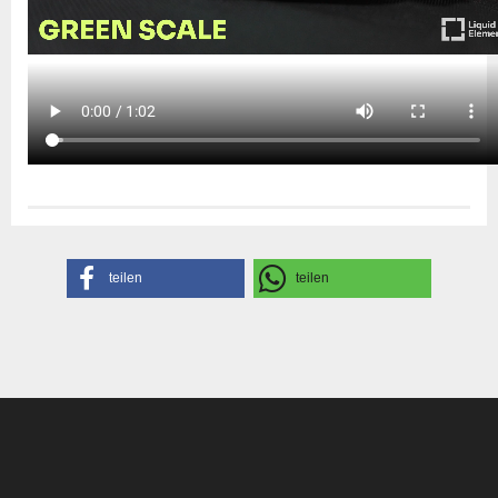
Herstellerangaben
teilen
teilen