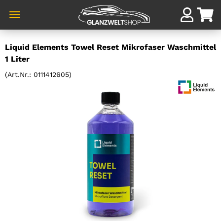
Direkt
Liquid Elements Towel Reset Mikrofaser Waschmittel
zum
1 Liter
Hauptinhalt
(Art.Nr.:
0111412605
)