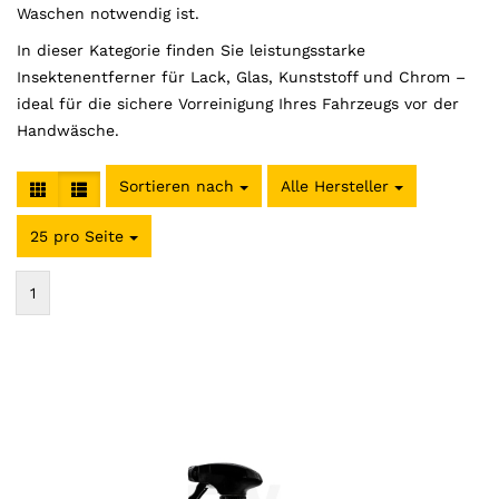
Waschen notwendig ist.
In dieser Kategorie finden Sie leistungsstarke
Insektenentferner für Lack, Glas, Kunststoff und Chrom –
ideal für die sichere Vorreinigung Ihres Fahrzeugs vor der
Handwäsche.
Sortieren nach
Alle Hersteller
25 pro Seite
pro Seite
1