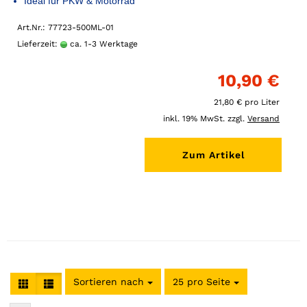
Ideal für PKW & Motorrad
Art.Nr.: 77723-500ML-01
Lieferzeit:
ca. 1-3 Werktage
10,90 €
21,80 € pro Liter
inkl. 19% MwSt. zzgl.
Versand
Zum Artikel
Sortieren nach
25 pro Seite
pro Seite