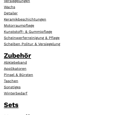
Versiegelungen
Wachs
Detailer
Keramikbeschichtungen
Motorraumpflege
Kunststoff- & Gummipflege
Scheinwerferreinigung & Pflege
Scheiben Politur & Versiegelung
Zubehör
Abklebeband
Applikatoren
Pinsel & Bürsten
Taschen
Sonstiges
Winterbedarf
Sets