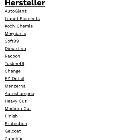
Hersteller
AutoGlanz
Liquid Elements
Koch Chemie
Meguiar`s
Soft99
Dimartino
Racoon
Tusker49
Change
EZ Detail
Menzerna
Autoshampoo
Heavy Cut
Medium Cut
Finish
Protection
Gelcoat
Zubehör