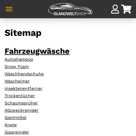
Direkt
zum
Sitemap
Hauptinhalt
Fahrzeugwäsche
Autoshampoo
Snow Foam
Waschhandschuhe
Wascheimer
Insektenentferner
Trockentücher
Schaumsprüher
Allzweckreiniger
Gleitmittel
Knete
Glasreiniger