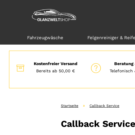
Fahrzeugwäsche
Felgenreiniger & Reif
Direkt
zum
Hauptinhalt
Kostenfreier Versand
Beratung 
Bereits ab 50,00 €
Telefonisch 
»
Startseite
Callback Service
Callback Servic