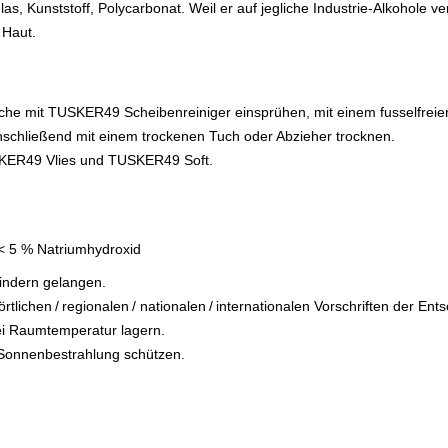
as, Kunststoff, Polycarbonat. Weil er auf jegliche Industrie-Alkohole ver
 Haut.
äche mit
TUSKER49
Scheibenreiniger einsprühen, mit einem fusselfreie
schließend mit einem trockenen Tuch oder Abzieher trocknen.
KER49
Vlies und
TUSKER49
Soft.
 < 5 % Natriumhydroxid
Kindern gelangen.
rtlichen / regionalen / nationalen / internationalen Vorschriften der En
ei Raumtemperatur lagern.
r Sonnenbestrahlung schützen.