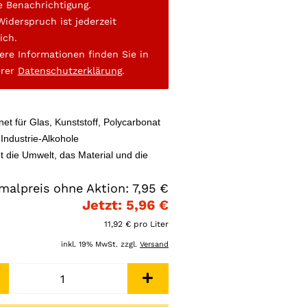
e Benachrichtigung.
Widerspruch ist jederzeit
ich.
ere Informationen finden Sie in
erer
Datenschutzerklärung
.
net für Glas, Kunststoff, Polycarbonat
 Industrie-Alkohole
t die Umwelt, das Material und die
malpreis ohne Aktion: 7,95 €
Jetzt: 5,96 €
11,92 € pro Liter
inkl. 19% MwSt. zzgl.
Versand