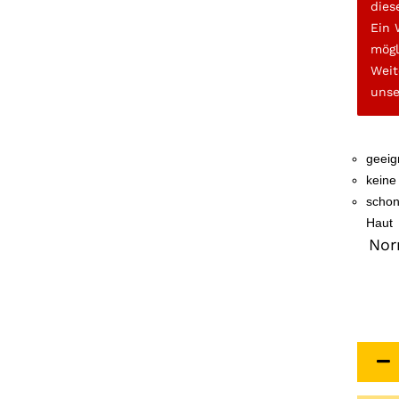
dies
Ein 
mögl
Weit
uns
geeig
keine
schon
Haut
Nor