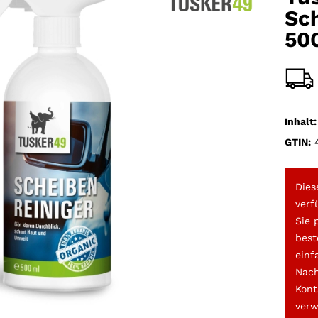
Sch
50
Inhalt:
GTIN:
4
Dies
verf
Sie 
best
einf
Nach
Kont
verw