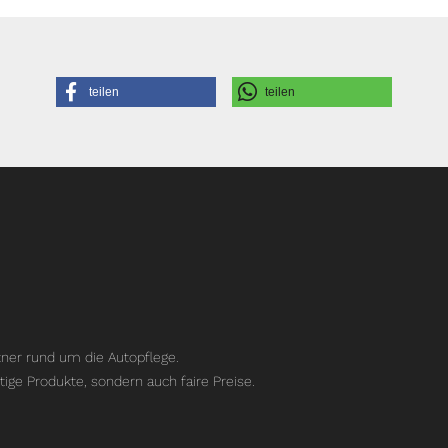
teilen
teilen
ner rund um die Autopflege.
tige Produkte, sondern auch faire Preise.