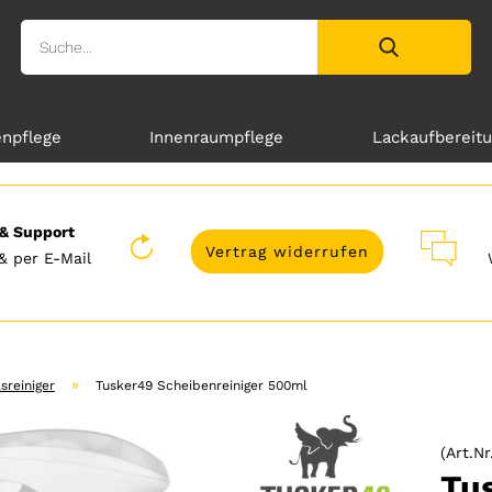
enpflege
Innenraumpflege
Lackaufbereit
& Support
Vertrag widerrufen
& per E-Mail
»
sreiniger
Tusker49 Scheibenreiniger 500ml
(Art.Nr
Tu