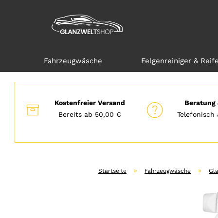
Fahrzeugwäsche
Felgenreiniger & Reif
Direkt
zum
Hauptinhalt
Kostenfreier Versand
Beratung 
Bereits ab 50,00 €
Telefonisch 
»
»
Startseite
Fahrzeugwäsche
Gla