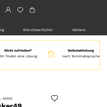
ung
Mikrofasertücher
Weitere
Nicht zufrieden?
Selbstabholung
Wir finden eine Lösung
nach Terminabsprache
Auf
.:
4004
)
den
sker49