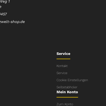
Weg 1
e
4457
zwelt-shop.de
Service
Kontakt
Service
Cookie Einstellungen
Selbstabholer
Mein Konto
Zum Konto