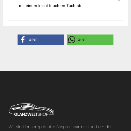
mit einem leicht feuchten Tuch ab.
Gefahrenhinweise
Sicherheitsdatenblatt
Herstellerangaben
teilen
teilen
Wir sind Ihr kompetenter Ansprechpartner rund um die