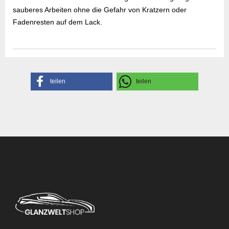
sauberes Arbeiten ohne die Gefahr von Kratzern oder
Fadenresten auf dem Lack.
Gefahrenhinweise
Sicherheitsdatenblatt
Herstellerangaben
teilen
teilen