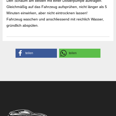
Den Schaum am besten mit einer Dosierpumpe auftragen.
Gleichmäßig auf das Fahrzeug aufsprühen, nicht länger als 5
Minuten einwirken, aber nicht eintrocknen lassen!
Fahrzeug waschen und anschliessend mit reichlich Wasser,
gründlich abspülen.
Gefahrenhinweise
Sicherheitsdatenblatt
Herstellerangaben
teilen
teilen