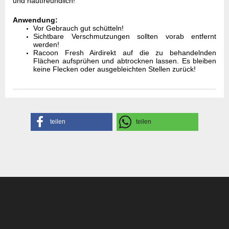
und hautfreundlich!
Anwendung:
Vor Gebrauch gut schütteln!
Sichtbare Verschmutzungen sollten vorab entfernt
werden!
Racoon Fresh Airdirekt auf die zu behandelnden
Flächen aufsprühen und abtrocknen lassen. Es bleiben
keine Flecken oder ausgebleichten Stellen zurück!
Gefahrenhinweise
Sicherheitsdatenblatt
Herstellerangaben
teilen
teilen