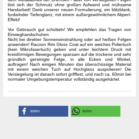
löst sich der Schmutz ohne großen Aufwand und mühsame
Handarbeit! Dank unserer neuen Formulierung, ein blitzblank,
funkelnder Tiefenglanz, mit einem außergewöhnlichem Abperl-
Effekt!
Vor Gebrauch gut schütteln! Wir empfehlen das Tragen von
Einweghandschuhen.
Nicht bei direkter Sonneneinstrahlung oder auf heißen Felgen
anwenden! Racoon Rim Gloss Coat auf ein weiches Poliertuch
(kein Mikrofasertuch) geben und unter leichtem Druck mit
kreisförmigen Bewegungen sparsam auf die trockene und sehr
gründlich gereinigte Felge, in alle Ecken und Winkel,
auftragen! Nach einigen Minuten das überschüssige Material
mit einem weichen Tuch auf Hochglanz auspolieren! Die
Versiegelung ist danach sofort grifffest, und nach ca. 60min bei
normaler Umgebungstemperatur vollständig ausgehärtet.
Gefahrenhinweise
Sicherheitsdatenblatt
Herstellerangaben
teilen
teilen