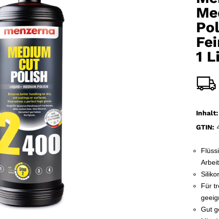
Me
Po
Fei
1 L
Inhalt:
GTIN:
4
Flüss
Arbei
Siliko
Für t
geeig
Gut ge