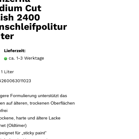
Merkzettel
dium Cut
lish 2400
nschleifpolitur
iter
Lieferzeit:
ca. 1-3 Werktage
1 Liter
260063011023
igere Formulierung unterstützt das
ten auf älteren, trockenen Oberflächen
nfrei
rockene, harte und ältere Lacke
net (Oldtimer)
eignet für „sticky paint“