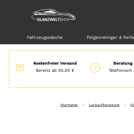
Fahrzeugwäsche
Felgenreiniger & Reif
Direkt
zum
Hauptinhalt
Kostenfreier Versand
Beratung 
Bereits ab 50,00 €
Telefonisch 
»
»
Startseite
Lackaufbereitung
Po