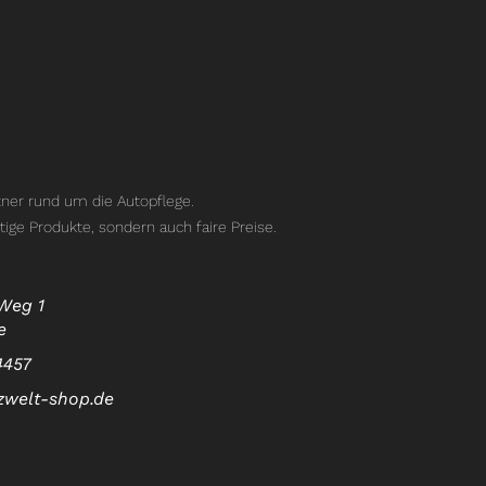
ner rund um die Autopflege.
tige Produkte, sondern auch faire Preise.
Weg 1
e
4457
zwelt-shop.de