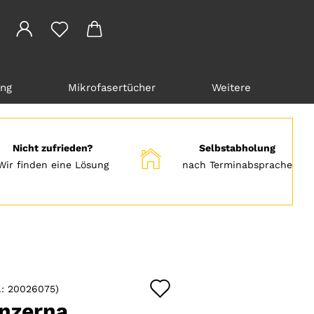
ung
Mikrofasertücher
Weitere
Nicht zufrieden?
Selbstabholung
Wir finden eine Lösung
nach Terminabsprache
Auf
.:
20026075
)
den
nzerna