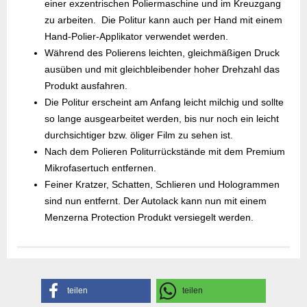
einer exzentrischen Poliermaschine und im Kreuzgang
zu arbeiten. Die Politur kann auch per Hand mit einem
Hand-Polier-Applikator verwendet werden.
Während des Polierens leichten, gleichmäßigen Druck
ausüben und mit gleichbleibender hoher Drehzahl das
Produkt ausfahren.
Die Politur erscheint am Anfang leicht milchig und sollte
so lange ausgearbeitet werden, bis nur noch ein leicht
durchsichtiger bzw. öliger Film zu sehen ist.
Nach dem Polieren Politurrückstände mit dem Premium
Mikrofasertuch entfernen.
Feiner Kratzer, Schatten, Schlieren und Hologrammen
sind nun entfernt. Der Autolack kann nun mit einem
Menzerna Protection Produkt versiegelt werden.
Gefahrenhinweise
Sicherheitsdatenblatt
Herstellerangaben
teilen
teilen