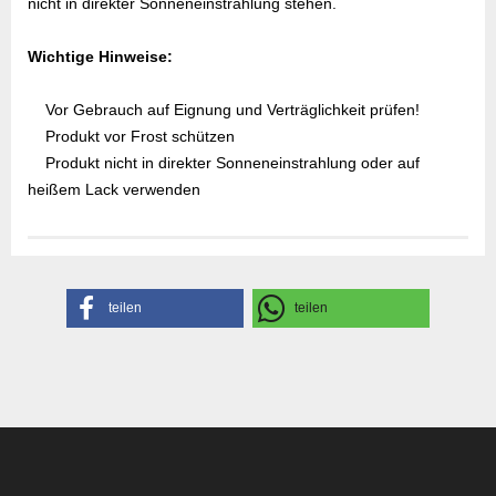
nicht in direkter Sonneneinstrahlung stehen.
Wichtige Hinweise:
Vor Gebrauch auf Eignung und Verträglichkeit prüfen!
Produkt vor Frost schützen
Produkt nicht in direkter Sonneneinstrahlung oder auf
heißem Lack verwenden
Gefahrenhinweise
Sicherheitsdatenblatt
Herstellerangaben
teilen
teilen