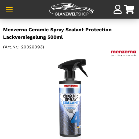
Direkt
Menzerna Ceramic Spray Sealant Protection
zum
Lackversiegelung 500ml
Hauptinhalt
(Art.Nr.:
20026093
)