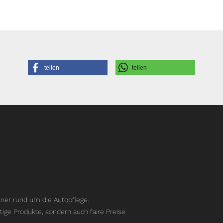
teilen
teilen
ner rund um die Autopflege.
tige Produkte, sondern auch faire Preise.