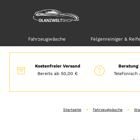
Fahrzeugwäsche
Felgenreiniger & Reif
Direkt
zum
Hauptinhalt
Kostenfreier Versand
Beratung 
Bereits ab 50,00 €
Telefonisch 
»
»
Startseite
Fahrzeugwäsche
Wa