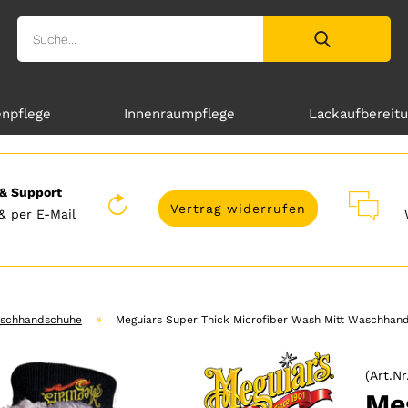
enpflege
Innenraumpflege
Lackaufbereit
& Support
Vertrag widerrufen
& per E-Mail
»
schhandschuhe
Meguiars Super Thick Microfiber Wash Mitt Waschhan
(Art.Nr
Me