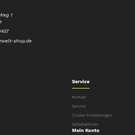
Weg 1
e
4457
zwelt-shop.de
Service
Kontakt
Service
Cookie Einstellungen
Selbstabholer
Mein Konto