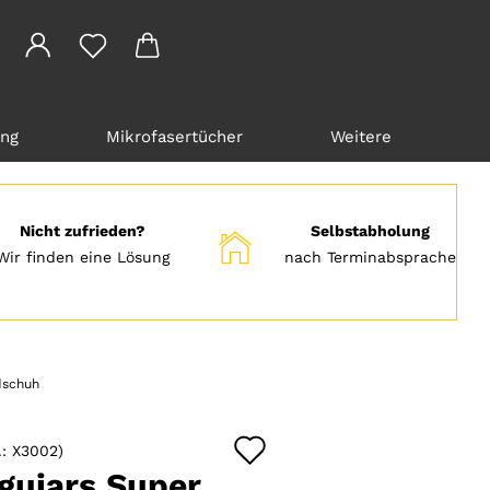
ung
Mikrofasertücher
Weitere
Nicht zufrieden?
Selbstabholung
Wir finden eine Lösung
nach Terminabsprache
dschuh
Auf
.:
X3002
)
den
guiars Super