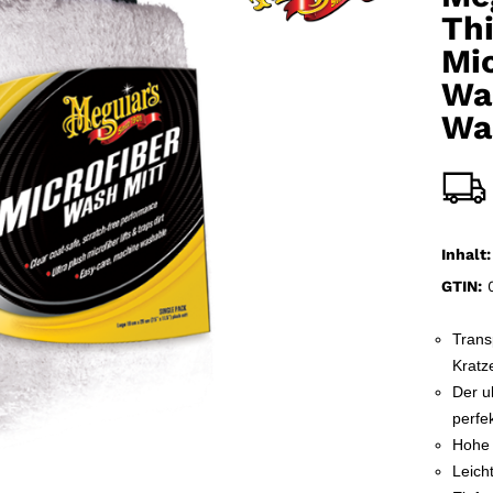
Th
Mic
Wa
Wa
Inhalt:
GTIN:
0
Trans
Kratz
Der u
perfe
Hohe 
Leicht