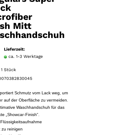
Merkzettel
ick
rofiber
sh Mitt
schhandschuh
Lieferzeit:
ca. 1-3 Werktage
1 Stück
070382830045
portiert Schmutz vom Lack weg, um
er auf der Oberfläche zu vermeiden.
ltimative Waschhandschuh für das
kte „Showcar-Finish“.
Flüssigkeitsaufnahme
 zu reinigen