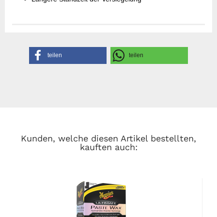
Gefahrenhinweise
Sicherheitsdatenblatt
Herstellerangaben
teilen
teilen
Kunden, welche diesen Artikel bestellten,
kauften auch: