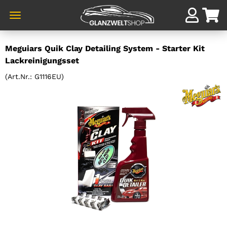
Direkt
Meguiars Quik Clay Detailing System - Starter Kit
zum
Lackreinigungsset
Hauptinhalt
(Art.Nr.:
G1116EU
)