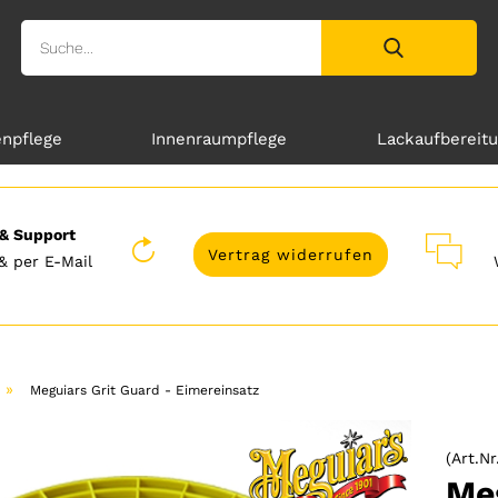
enpflege
Innenraumpflege
Lackaufbereit
& Support
Vertrag widerrufen
& per E-Mail
»
Meguiars Grit Guard - Eimereinsatz
(Art.Nr
Meg