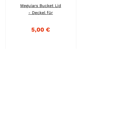
Meguiars Bucket Lid
- Deckel für
Wascheimer...
5,00 €