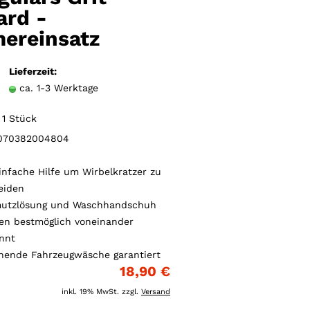
Merkzettel
ard -
mereinsatz
Lieferzeit:
ca. 1-3 Werktage
1 Stück
70382004804
infache Hilfe um Wirbelkratzer zu
eiden
utzlösung und Waschhandschuh
en bestmöglich voneinander
nnt
nende Fahrzeugwäsche garantiert
18,90 €
inkl. 19% MwSt. zzgl.
Versand