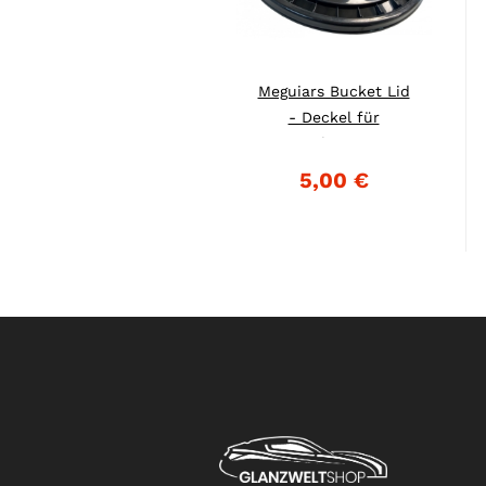
Meguiars Bucket Lid
- Deckel für
Wascheimer...
5,00 €