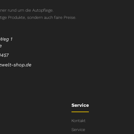
ner rund um die Autopflege.
tige Produkte, sondern auch faire Preise.
Weg 1
e
4457
zwelt-shop.de
Service
Kontakt
Service