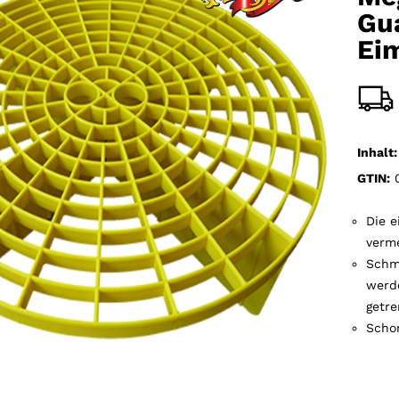
Gu
Ei
Inhalt:
GTIN:
0
Die e
verm
Schm
werd
getre
Scho