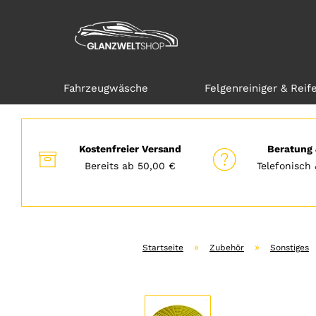
Fahrzeugwäsche
Felgenreiniger & Reif
Direkt
zum
Hauptinhalt
Kostenfreier Versand
Beratung 
Bereits ab 50,00 €
Telefonisch 
»
»
Startseite
Zubehör
Sonstiges