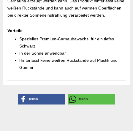
Carnauba erzeugt werden kann. Das Produkt hinterlässt keine
weißen Rückstände und kann auch auf warmen Oberflächen
bei direkter Sonneneinstrahlung verarbeitet werden.
Vorteile
Spezielles Premium-Carnaubawachs für ein tiefes
Schwarz
In der Sonne anwendbar
Hinterlässt keine weißen Rückstände auf Plastik und
Gummi
Gefahrenhinweise
Sicherheitsdatenblatt
Herstellerangaben
teilen
teilen