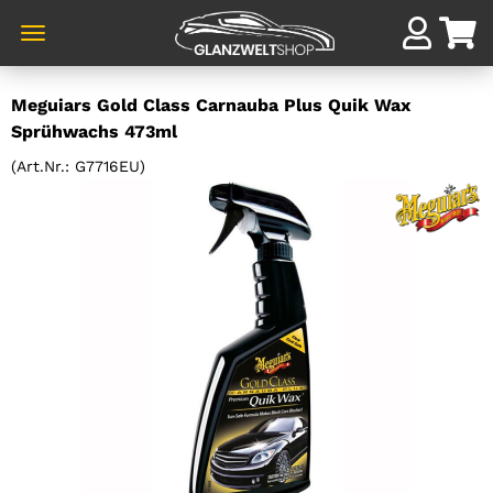
Direkt
Meguiars Gold Class Carnauba Plus Quik Wax
zum
Sprühwachs 473ml
Hauptinhalt
(Art.Nr.:
G7716EU
)