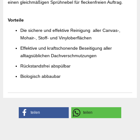
einen gleichmäßigen Sprühnebel für fleckenfreien Auftrag.
Vorteile
Die sichere und effektive Reinigung aller Canvas-,
Mohair-, Stoff- und Vinyloberflächen
Effektive und kraftschonende Beseitigung aller
alltagsüblichen Dachverschmutzungen
Rückstandsfrei abspülbar
Biologisch abbaubar
Gefahrenhinweise
Sicherheitsdatenblatt
Herstellerangaben
teilen
teilen