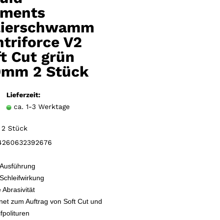
Merkzettel
ements
lierschwamm
triforce V2
t Cut grün
0mm 2 Stück
Lieferzeit:
ca. 1-3 Werktage
2 Stück
260632392676
 Ausführung
Schleifwirkung
 Abrasivität
net zum Auftrag von Soft Cut und
fpolituren