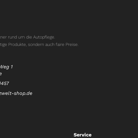
ner rund um die Autopflege.
tige Produkte, sondern auch faire Preise.
Weg 1
e
4457
zwelt-shop.de
Service