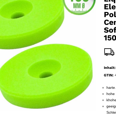
El
Po
Cen
Sof
15
Inhalt:
GTIN:
4
harte
hohe 
khohe
geeig
Schlei