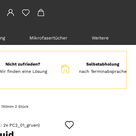
ung
Mikrofasertücher
Weitere
Nicht zufrieden?
Selbstabholung
Wir finden eine Lösung
nach Terminabsprache
n 150mm 2 Stück
Auf
.:
2x PC2_01_gruen
)
den
uid