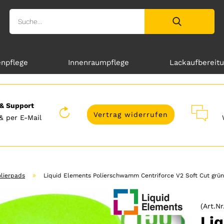
enpflege
Innenraumpflege
Lackaufbereit
& Support
Vertrag widerrufen
& per E-Mail
»
olierpads
Liquid Elements Polierschwamm Centriforce V2 Soft Cut grü
(Art.Nr
Liq