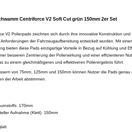
schwamm Centriforce V2 Soft Cut grün 150mm 2er Set
ce V2 Polierpads zeichnen sich durch ihre innovative Konstruktion und
igen Anforderungen der Fahrzeugaufbereitung entwickelt wurden. Mit eine
g bieten diese Pads einzigartige Vorteile in Bezug auf Kühlung und Effi
er besseren Zentrierung der Polierwirkung und einer effizienteren Nut
as zu einem gleichmäßigeren und effektiveren Polierergebnis führt.
messern von 75mm, 125mm und 150mm können Nutzer die Pads genau a
en der Arbeit abstimmen.
aumstoffs: 170mm
teller Aufnahme (Klett): 150mm
latt