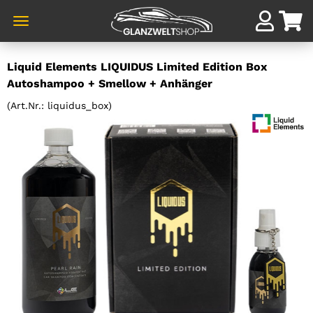
Direkt
Liquid Elements LIQUIDUS Limited Edition Box
zum
Autoshampoo + Smellow + Anhänger
Hauptinhalt
(Art.Nr.:
liquidus_box
)