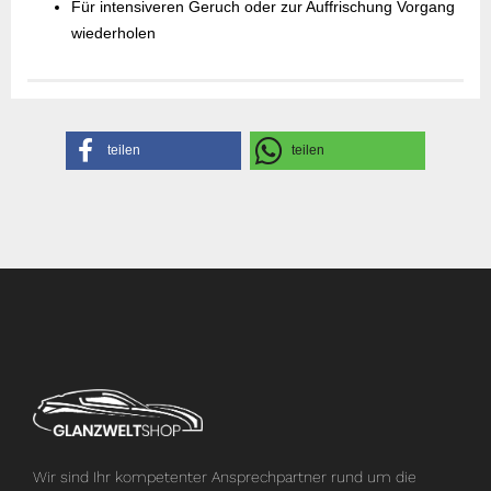
Für intensiveren Geruch oder zur Auffrischung Vorgang
wiederholen
Gefahrenhinweise
Sicherheitsdatenblatt
Herstellerangaben
teilen
teilen
Wir sind Ihr kompetenter Ansprechpartner rund um die