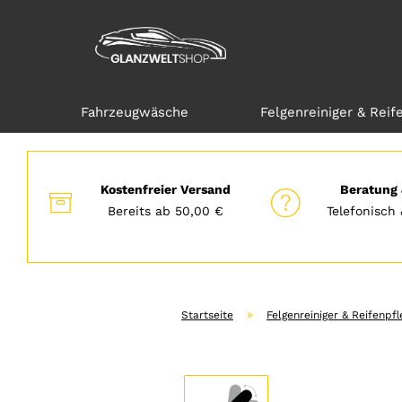
Fahrzeugwäsche
Felgenreiniger & Reif
Direkt
zum
Hauptinhalt
Kostenfreier Versand
Beratung 
Bereits ab 50,00 €
Telefonisch 
»
Startseite
Felgenreiniger & Reifenpfl