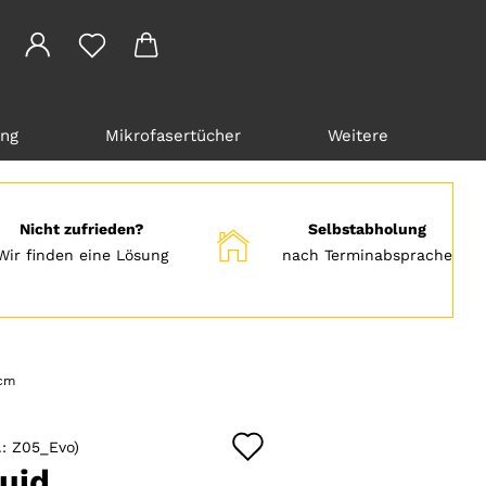
ung
Mikrofasertücher
Weitere
Nicht zufrieden?
Selbstabholung
Wir finden eine Lösung
nach Terminabsprache
2cm
Auf
.:
Z05_Evo
)
den
uid