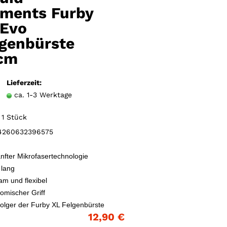
Merkzettel
ements Furby
 Evo
lgenbürste
cm
Lieferzeit:
ca. 1-3 Werktage
1 Stück
260632396575
anfter Mikrofasertechnologie
lang
am und flexibel
omischer Griff
olger der Furby XL Felgenbürste
12,90 €