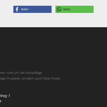
teilen
teilen
ner rund um die Autopflege.
tige Produkte, sondern auch faire Preise.
Weg 1
e