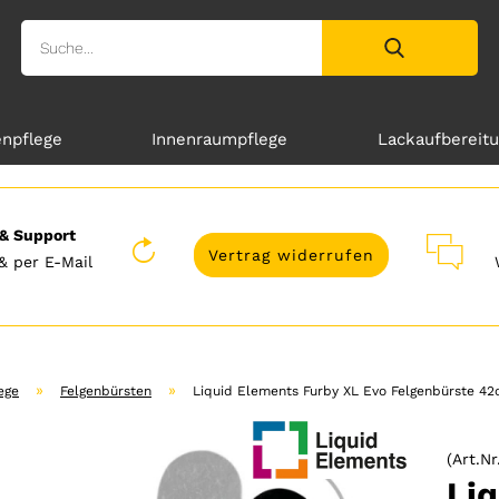
enpflege
Innenraumpflege
Lackaufbereit
& Support
Vertrag widerrufen
& per E-Mail
»
»
ege
Felgenbürsten
Liquid Elements Furby XL Evo Felgenbürste 4
(Art.Nr
Liq