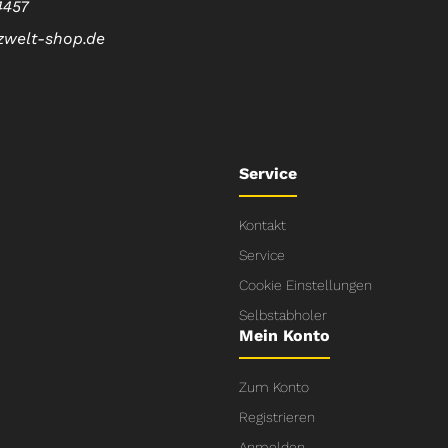
4457
zwelt-shop.de
Service
Kontakt
Service
Cookie Einstellungen
Selbstabholer
Mein Konto
Zum Konto
Registrieren
Anmelden