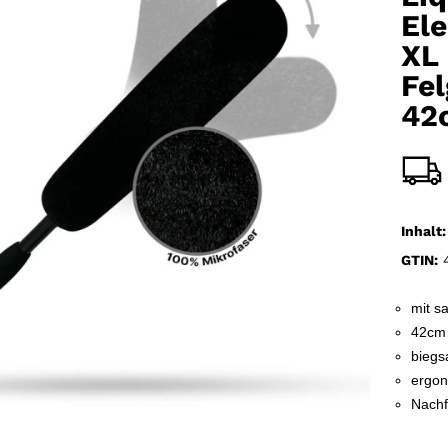
El
XL
Fe
42
Inhalt:
GTIN:
4
mit s
42cm 
biegs
ergon
Nachf