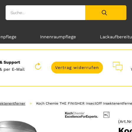
enpflege
Innenraumpflege
Lackaufbereit
& Support
Vertrag widerrufen
& per E-Mail
»
ektenentferner
Koch Chemie THE FINISHER InsectOff Insektenentfern
(Art.Nr
Ko