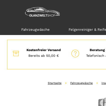
Fahrzeugwäsche
Felgenreiniger & Reif
Direkt
zum
Hauptinhalt
Kostenfreier Versand
Beratung 
Bereits ab 50,00 €
Telefonisch 
»
»
Startseite
Fahrzeugwäsche
Ins