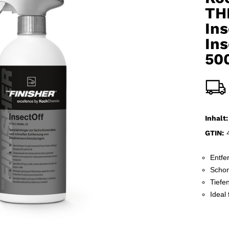
TH
Ins
In
50
Inhalt:
GTIN:
4
Entfe
Schon
Tiefe
Ideal