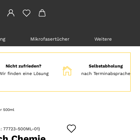
ung
Mikrofasertücher
Weitere
Nicht zufrieden?
Selbstabholung
Wir finden eine Lösung
nach Terminabsprache
er 500ml
Auf
.:
77723-500ML-01
)
den
ch Chemie