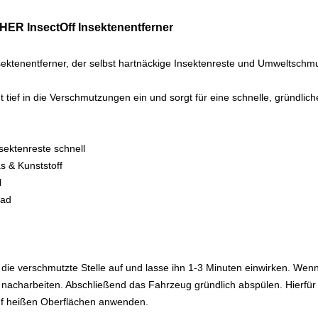
ER InsectOff Insektenentferner
 Insektenentferner, der selbst hartnäckige Insektenreste und Umweltsch
t tief in die Verschmutzungen ein und sorgt für eine schnelle, gründli
sektenreste schnell
s & Kunststoff
l
rad
 die verschmutzte Stelle auf und lasse ihn 1-3 Minuten einwirken. Wen
charbeiten. Abschließend das Fahrzeug gründlich abspülen. Hierfür e
uf heißen Oberflächen anwenden.