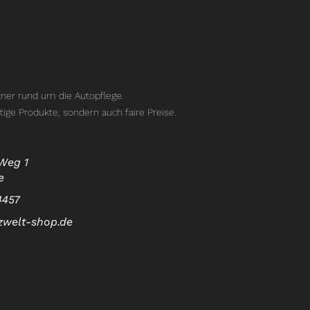
ner rund um die Autopflege.
tige Produkte, sondern auch faire Preise.
Weg 1
e
4457
zwelt-shop.de