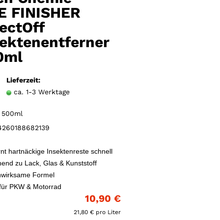
Merkzettel
E FINISHER
ectOff
sektenentferner
0ml
Lieferzeit:
ca. 1-3 Werktage
500ml
260188682139
rnt hartnäckige Insektenreste schnell
end zu Lack, Glas & Kunststoff
nwirksame Formel
 für PKW & Motorrad
10,90 €
21,80 € pro Liter