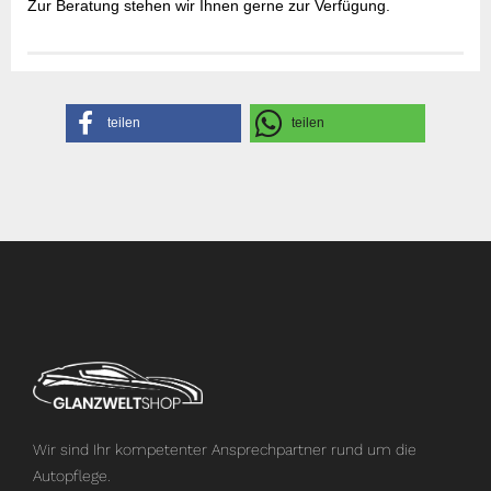
Zur Beratung stehen wir Ihnen gerne zur Verfügung.
Gefahrenhinweise
Sicherheitsdatenblatt
Herstellerangaben
teilen
teilen
Wir sind Ihr kompetenter Ansprechpartner rund um die
Autopflege.