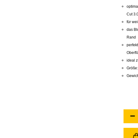
optimal
Cut 3.
für we
das Bl
Rand
perfek
Oberfl
ideal 
Größe:
Gewic