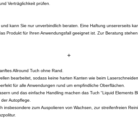
d Verträglichkeit prüfen.
 und kann Sie nur unverbindlich beraten. Eine Haftung unsererseits kan
das Produkt für Ihren Anwendungsfall geeignet ist. Zur Beratung stehen
+
 sanftes Allround Tuch ohne Rand.
wellen bearbeitet, sodass keine harten Kanten wie beim Laserschneide
perfekt für alle Anwendungen rund um empfindliche Oberflächen.
asern und das einfache Handling machen das Tuch “Liquid Elements B
 der Autopflege.
ch insbesondere zum Auspolieren von Wachsen, zur streifenfreien Rein
zpolitur.
n