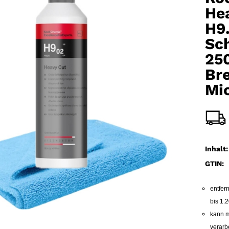
He
H9
Sch
25
Bre
Mi
Inhalt:
GTIN:
entfern
bis 1.
kann m
verarb