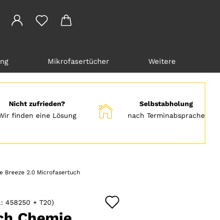
ung
Mikrofasertücher
Weitere
Nicht zufrieden?
Selbstabholung
Wir finden eine Lösung
nach Terminabsprache
e Breeze 2.0 Microfasertuch
Auf
.:
458250 + T20
)
den
ch Chemie