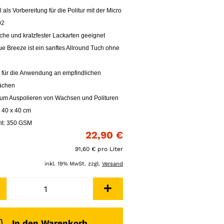
 als Vorbereitung für die Politur mit der Micro
02
iche und kratzfester Lackarten geeignet
ue Breeze ist ein sanftes Allround Tuch ohne
t für die Anwendung an empfindlichen
ächen
zum Auspolieren von Wachsen und Polituren
 40 x 40 cm
ht: 350 GSM
22,90 €
91,60 € pro Liter
inkl. 19% MwSt. zzgl.
Versand
In den Warenkorb