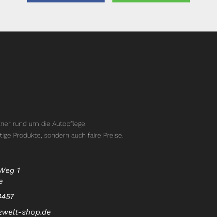
ner rund um die Autopflege.
tige Produkte, sondern auch faire Preise.
Weg 1
e
4457
zwelt-shop.de