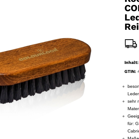
CO
Le
Re
Inhalt:
GTIN:
4
besond
Leder
sehr 
Mater
Geeig
für: G
Cabri
Maße: