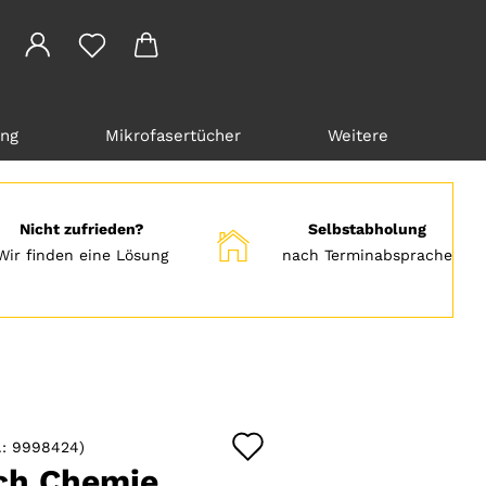
ung
Mikrofasertücher
Weitere
Nicht zufrieden?
Selbstabholung
Wir finden eine Lösung
nach Terminabsprache
Auf
.:
9998424
)
den
ch Chemie