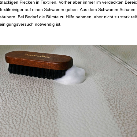
hartnäckigen Flecken in Textilien. Vorher aber immer im verdeckten Ber
n Textilreiniger auf einen Schwamm geben. Aus dem Schwamm Schaum a
ubern. Bei Bedarf die Bürste zu Hilfe nehmen, aber nicht zu stark re
Reinigungsversuch notwendig ist.