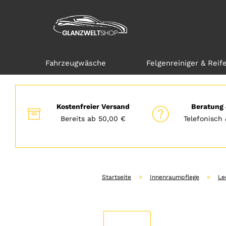
Fahrzeugwäsche
Felgenreiniger & Reif
Direkt
zum
Hauptinhalt
Kostenfreier Versand
Beratung 
Bereits ab 50,00 €
Telefonisch 
»
»
Startseite
Innenraumpflege
Le