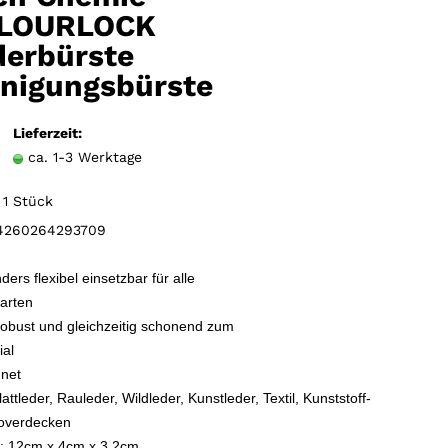
Merkzettel
LOURLOCK
derbürste
inigungsbürste
Lieferzeit:
ca. 1-3 Werktage
1 Stück
260264293709
ers flexibel einsetzbar für alle
arten
robust und gleichzeitig schonend zum
ial
net
lattleder, Rauleder, Wildleder, Kunstleder, Textil, Kunststoff-
overdecken
 12cm x 4cm x 3,2cm