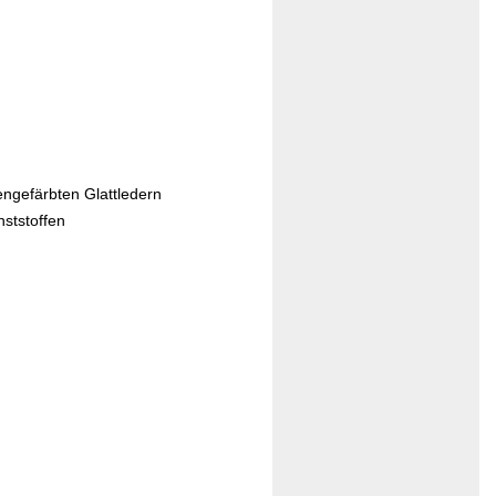
engefärbten Glattledern
ststoffen