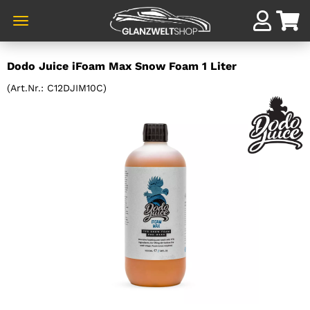
Direkt
Dodo Juice iFoam Max Snow Foam 1 Liter
zum
Hauptinhalt
(Art.Nr.:
C12DJIM10C
)