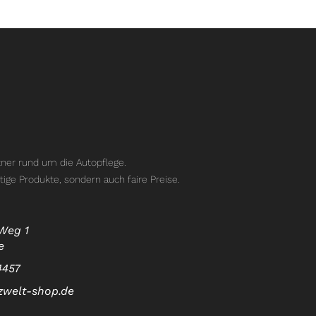
ner rund um die Autopflege.
tige Produkte, sondern auch faire Preise.
Weg 1
e
4457
zwelt-shop.de