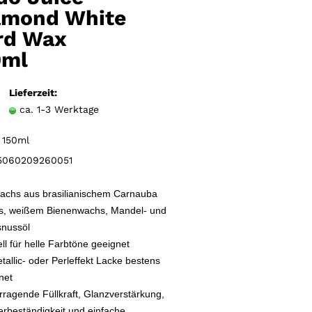
Merkzettel
amond White
rd Wax
0ml
Lieferzeit:
ca. 1-3 Werktage
150ml
060209260051
wachs
aus brasilianischem Carnauba
, weißem Bienenwachs, Mandel- und
nussöl
ll für helle Farbtöne geeignet
tallic- oder Perleffekt Lacke bestens
net
rragende Füllkraft, Glanzverstärkung,
rbeständigkeit und einfache