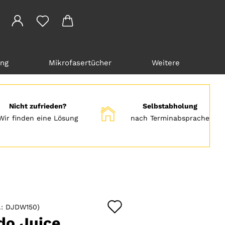
ung
Mikrofasertücher
Weitere
Nicht zufrieden?
Selbstabholung
Wir finden eine Lösung
nach Terminabsprache
Auf
.:
DJDW150
)
den
do Juice