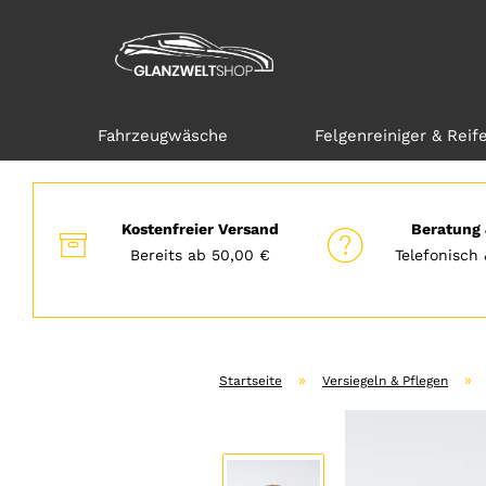
Fahrzeugwäsche
Felgenreiniger & Reif
Direkt
zum
Hauptinhalt
Kostenfreier Versand
Beratung 
Bereits ab 50,00 €
Telefonisch 
»
»
Startseite
Versiegeln & Pflegen