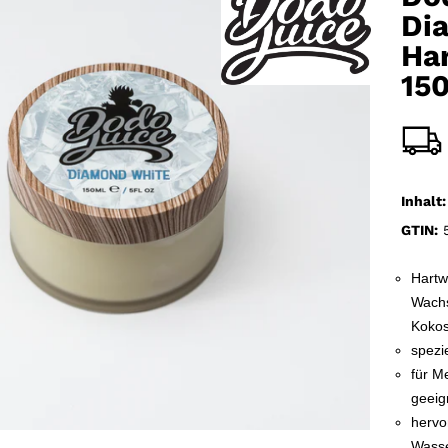
Di
Ha
15
Inhalt:
GTIN:
5
Hart
Wachs
Kokos
spezie
für Me
geeig
hervo
Wasse