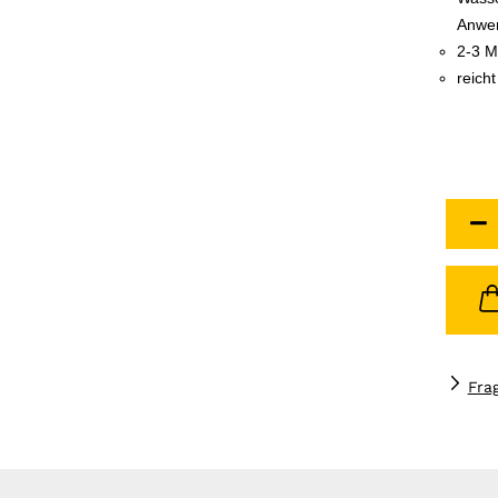
Anwe
2-3 M
reich
Fra