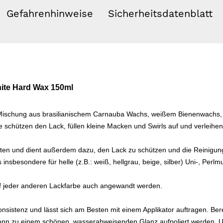
Gefahrenhinweise
Sicherheitsdatenblatt
ite Hard Wax 150ml
 Mischung aus brasilianischem Carnauba Wachs, weißem Bienenwachs,
fe schützen den Lack, füllen kleine Macken und Swirls auf und verleihe
beiten und dient außerdem dazu, den Lack zu schützen und die Reinigung
 insbesondere für helle (z.B.: weiß, hellgrau, beige, silber) Uni-, Perlmu
f jeder anderen Lackfarbe auch angewandt werden.
onsistenz und lässt sich am Besten mit einem Applikator auftragen. Ber
ann zu einem schönen, wasserabweisenden Glanz aufpoliert werden.
U