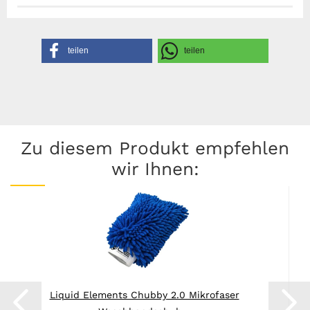
Gefahrenhinweise
Sicherheitsdatenblatt
Herstellerangaben
teilen
teilen
Zu diesem Produkt empfehlen
wir Ihnen:
Liquid Elements Chubby 2.0 Mikrofaser